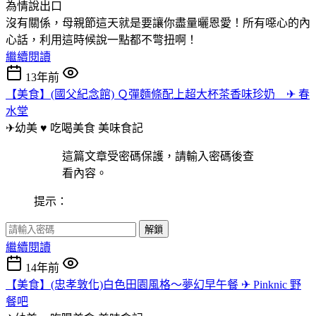
為情說出口
沒有關係，母親節這天就是要讓你盡量曬恩愛！所有噁心的內
心話，利用這時候說一點都不彆扭啊！
繼續閱讀
13年前
【美食】(國父紀念館) Ｑ彈麵條配上超大杯茶香味珍奶 ✈ 春
水堂
✈幼美 ♥ 吃喝美食
美味食記
這篇文章受密碼保護，請輸入密碼後查
看內容。
提示：
解鎖
繼續閱讀
14年前
【美食】(忠孝敦化)白色田園風格～夢幻早午餐 ✈ Pinknic 野
餐吧