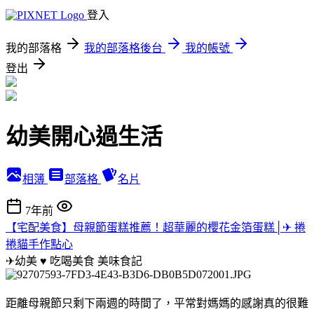
登入
我的部落格
我的部落格後台
我的帳號
登出
幼美開心過生活
相簿
部落格
名片
7年前
【宅配美食】母親節蛋糕推薦！超華麗的櫻花金箔蛋糕│✈ 捲
捲貓手作點心
✈幼美 ♥ 吃喝美食
美味食記
距離母親節只剩下兩週的時間了，平常對媽媽的感謝真的很難