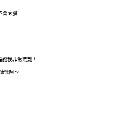
不會太膩！
倒是讓我非常驚豔！
好慷慨阿～