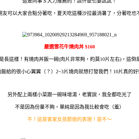
這是同事Ｓ大力推薦的！說什麼也要試試！
朋友可以大家合點分著吃，夏天吃這種沙拉最消暑了，分著吃也
嚴選雪花牛燒肉丼 $160
就是長這樣！有燒肉丼飯一碗(肉片非常夠，約莫10片左右)，這
飯給的很小心翼翼（？）2~3片燒肉就想打發我們！10片真的
另外配上兩樣小菜跟一碗味增湯，老實說，我全都吃光了
不是因為份量不夠，單純是因為我比較會吃（羞）
不！這是客家女孩節儉的表現！是不～