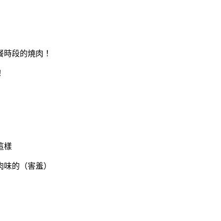
餐時段的燒肉！
！
這樣
肉味的（害羞）