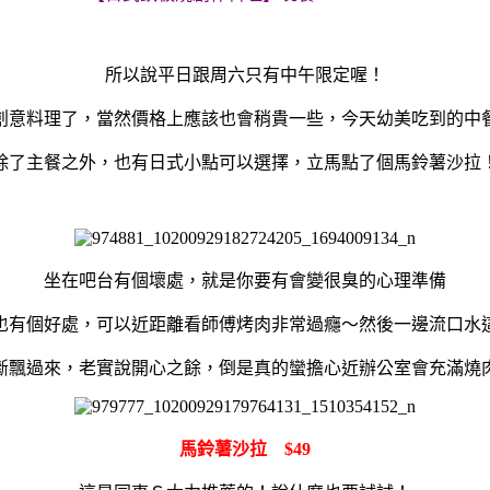
所以說平日跟周六只有中午限定喔！
創意料理了，當然價格上應該也會稍貴一些，今天幼美吃到的中
除了主餐之外，也有日式小點可以選擇，立馬點了個馬鈴薯沙拉
坐在吧台有個壞處，就是你要有會變很臭的心理準備
也有個好處，可以近距離看師傅烤肉非常過癮～然後一邊流口水
斷飄過來，老實說開心之餘，倒是真的蠻擔心近辦公室會充滿燒
馬鈴薯沙拉 $49