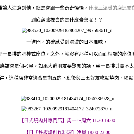
難讓人注意到他，總是會跟一些奇奇怪怪，
什麼三溫暖的店連結
到底葫蘆裡賣的是什麼膏藥呢！？
一進門，的確感受到濃濃的日本風味，
裡一長排的吧檯式座位，之外，就沒有那種可以面面相覷的座位
應該會是個考量，如果大群朋友要聚餐的話，坐一長排其實不太
得，這種店非常適合星期五的下班後與三五好友吃點燒肉、喝點
【日式燒肉丼專門店】周一～周六 11:30-14:00
【日式鉄板燒創作料理】晚餐 18:00-23:00