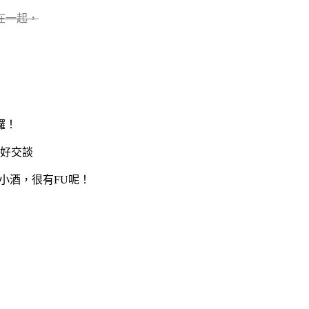
在一起，
囉！
好交談
小酒，很有FU呢！