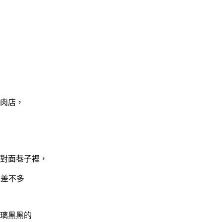
肉店，
對面巷子裡，
來差不多
璃黑黑的