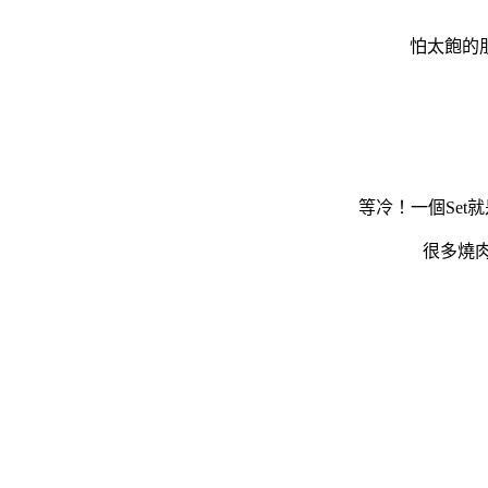
怕太飽的
等冷！一個Set
很多燒肉