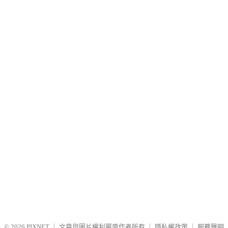
© 2026
PIXNET
｜
文章與圖片權利屬原作者所有
｜
隱私權政策
｜
服務聲明