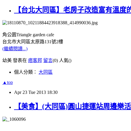
【台北大同區】老房子改造富有溫度的咖啡店│✈
角公園Triangle garden cafe
台北市大同區太原路131號2樓
(繼續閱讀...)
幼美 發表在
痞客邦
留言
(0)
人氣(
)
個人分類：
大同區
▲top
Apr
23
Tue
2013
18:30
【美食】(大同區)圓山捷運站周邊樂