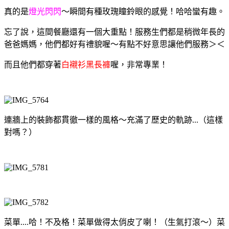
真的是
燈光閃閃
～瞬間有種玫瑰瞳鈴眼的感覺！哈哈蠻有趣。
忘了說，這間餐廳還有一個大重點！服務生們都是稍微年長的
爸爸媽媽，他們都好有禮貌喔～有點不好意思讓他們服務＞＜
而且他們都穿著
白襯衫黑長褲
喔，非常專業！
連牆上的裝飾都貫徹一樣的風格～充滿了歷史的軌跡...（這樣
對嗎？）
菜單....哈！不及格！菜單做得太俏皮了喇！（生氣打滾～）菜