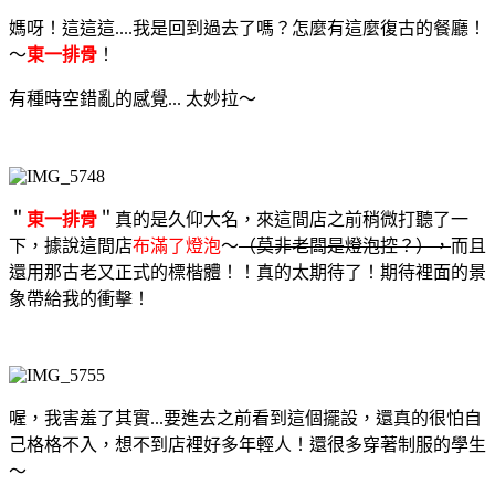
媽呀！這這這....我是回到過去了嗎？怎麼有這麼復古的餐廳！
～
東一排骨
！
有種時空錯亂的感覺... 太妙拉～
＂
東一排骨
＂真的是久仰大名，來這間店之前稍微打聽了一
下，據說這間店
布滿了燈泡
～
（莫非老闆是燈泡控？），
而且
還用那古老又正式的標楷體！！真的太期待了！期待裡面的景
象帶給我的衝擊！
喔，我害羞了其實...要進去之前看到這個擺設，還真的很怕自
己格格不入，想不到店裡好多年輕人！還很多穿著制服的學生
～