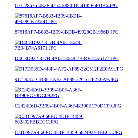
CEC28676-4E2F-4254-8880-DC4195F6FDB6.JPG
87616AF7-B883-4B99-8BDB-49928CB1956D.JPG
D4C8D922-817B-4A0C-8648-7B34B74A6171.JPG
917D035D-448F-4AF2-AF89-32C512F2E0A9.JPG
C2424E6D-3B09-4B0F-A36F-BB90EC70DC09.JPG
C3DD97A9-60EC-4E1E-B459-502492FBBECC.JPG