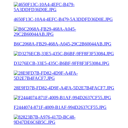
4650F13C-10A4-4EFC-B479-5A3DDFD36D0E.JPG
B6C2068A-FB29-468A-A045-29C2B60044AB.JPG
D3276ECB-33E5-435C-B6BF-9FF8F3F53084.JPG
28E9FD7B-FD82-4D9F-A4FA-5D2E7B4FACF7.JPG
F2444074-871F-4009-B1AF-994D2637CF55.JPG