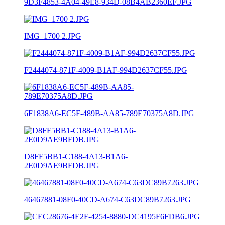
9D3F4853-4A04-49E8-934D-08B4AB2360EF.JPG
IMG_1700 2.JPG
F2444074-871F-4009-B1AF-994D2637CF55.JPG
6F1838A6-EC5F-489B-AA85-789E70375A8D.JPG
D8FF5BB1-C188-4A13-B1A6-
2E0D9AE9BFDB.JPG
46467881-08F0-40CD-A674-C63DC89B7263.JPG