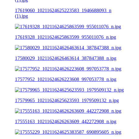
17619060_10211624625223583_1946688093_n
(1).jpg
17619328_10211624625863599_955011076_n.jpg
17580029_10211624626463614_387847388_n.jpg
17577952_10211624626223608_997053778_n.jpg
17579965_10211624625623593_1979509132_n.jpg
17555163_10211624626263609_442272908_n.jpg